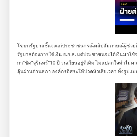
โฆษกรัฐบาลชี้แจงแก่ประชาชนกรณีคลิปสัมภาษณ์ผู้ช่วยผู
รัฐบาลต้องการใช้เงิน ธ.ก.ส. แต่ประชาชนจะได้เงินมาใช้จ่
กา”ซัด“จุรินทร์”10 ปี วนเวียนอยู่ที่เดิม ไม่แปลกใจทำไม
ลุ้นผ่านด่านสภา องค์กรอิสระให้ปวดหัวเสียเวลา ทั้งรูปแบ