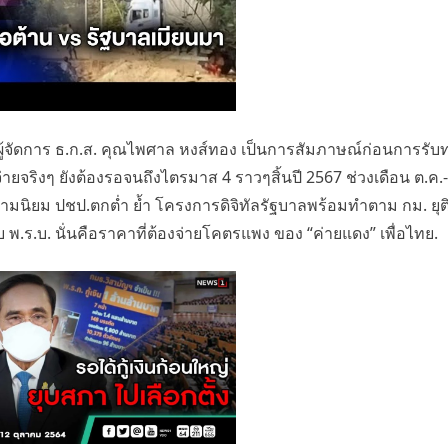
้จัดการ ธ.ก.ส. คุณไพศาล หงส์ทอง เป็นการสัมภาษณ์ก่อนการรับทร
ายจริงๆ ยังต้องรอจนถึงไตรมาส 4 ราวๆสิ้นปี 2567 ช่วงเดือน ต.ค.-
ความนิยม ปชป.ตกต่ำ ย้ำ โครงการดิจิทัลรัฐบาลพร้อมทำตาม กม. ยุติก
บ พ.ร.บ. นั่นคือราคาที่ต้องจ่ายโคตรแพง ของ “ค่ายแดง” เพื่อไทย.