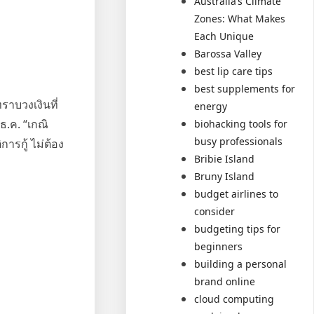
Australia’s Climate
Zones: What Makes
Each Unique
Barossa Valley
best lip care tips
best supplements for
าบวงเงินที่
energy
ธ.ค. “เกณิ
biohacking tools for
busy professionals
ารกู้ ไม่ต้อง
Bribie Island
Bruny Island
budget airlines to
consider
budgeting tips for
beginners
building a personal
brand online
cloud computing