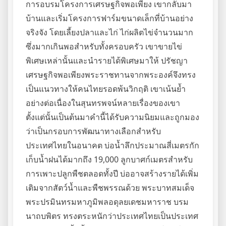
การอบรมโครงการเศรษฐกิจพอเพียง เขากลับมา
บ้านและเริ่มโครงการฟาร์มขนาดเล็กที่บ้านอย่าง
จริงจัง โดยเลี้ยงปลาและไก่ ไก่ผลิตไข่จำนวนมาก
ซึ่งมากเกินพอสำหรับทั้งครอบครัว เขาขายไข่
พิเศษเหล่านั้นและนำรายได้พิเศษมาให้ ปรัชญา
เศรษฐกิจพอเพียงพระราชทานจากพระองค์จึงทรง
เป็นแนวทางให้คนไทยรอดพ้นวิกฤติ เขาเน้นย้ำ
อย่างต่อเนื่องในสุนทรพจน์หลายเรื่องของเขา
ตั้งแต่นั้นเป็นต้นมาคำนี้ได้รับความนิยมและถูกมอง
ว่าเป็นกรอบการพัฒนาทางเลือกสำหรับ
ประเทศไทยในอนาคต บ่อน้ำลึกประมาณสี่เมตรกัก
เก็บน้ำฝนได้มากถึง 19,000 ลูกบาศก์เมตรสำหรับ
การเพาะปลูกพืชตลอดทั้งปี บ่ออาจสร้างรายได้เพิ่ม
เติมจากสัตว์น้ำและพืชพรรณด้วย พระบาทสมเด็จ
พระปรมินทรมหาภูมิพลอดุลยเดชมหาราช บรม
นาถบพิตร ทรงตระหนักว่าประเทศไทยเป็นประเทศ