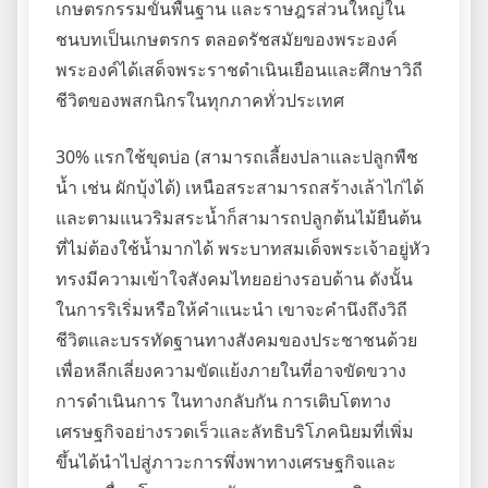
เกษตรกรรมขั้นพื้นฐาน และราษฎรส่วนใหญ่ใน
ชนบทเป็นเกษตรกร ตลอดรัชสมัยของพระองค์
พระองค์ได้เสด็จพระราชดำเนินเยือนและศึกษาวิถี
ชีวิตของพสกนิกรในทุกภาคทั่วประเทศ
30% แรกใช้ขุดบ่อ (สามารถเลี้ยงปลาและปลูกพืช
น้ำ เช่น ผักบุ้งได้) เหนือสระสามารถสร้างเล้าไก่ได้
และตามแนวริมสระน้ำก็สามารถปลูกต้นไม้ยืนต้น
ที่ไม่ต้องใช้น้ำมากได้ พระบาทสมเด็จพระเจ้าอยู่หัว
ทรงมีความเข้าใจสังคมไทยอย่างรอบด้าน ดังนั้น
ในการริเริ่มหรือให้คำแนะนำ เขาจะคำนึงถึงวิถี
ชีวิตและบรรทัดฐานทางสังคมของประชาชนด้วย
เพื่อหลีกเลี่ยงความขัดแย้งภายในที่อาจขัดขวาง
การดำเนินการ ในทางกลับกัน การเติบโตทาง
เศรษฐกิจอย่างรวดเร็วและลัทธิบริโภคนิยมที่เพิ่ม
ขึ้นได้นำไปสู่ภาวะการพึ่งพาทางเศรษฐกิจและ