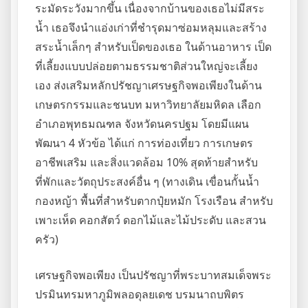
ระมัดระวังมากขึ้น เนื่องจากบ้านของเธอไม่มีสระ
น้ำ เธอจึงนำแอ่งเก่าที่ชำรุดมาซ่อมหลุมและสร้าง
สระน้ำเล็กๆ สำหรับเป็ดของเธอ ในด้านอาหาร เป็ด
ที่เลี้ยงแบบปล่อยตามธรรมชาติส่วนใหญ่จะเลี้ยง
เอง ส่งเสริมหลักปรัชญาเศรษฐกิจพอเพียงในด้าน
เกษตรกรรมและชนบท มหาวิทยาลัยมหิดล เลือก
อำเภอพุทธมณฑล จังหวัดนครปฐม โดยมีแผน
พัฒนา 4 หัวข้อ ได้แก่ การท่องเที่ยว การเกษตร
อาชีพเสริม และสิ่งแวดล้อม 10% สุดท้ายสำหรับ
ที่พักและวัตถุประสงค์อื่น ๆ (ทางเดิน เขื่อนกั้นน้ำ
กองหญ้า พื้นที่สำหรับตากปุ๋ยหมัก โรงเรือน สำหรับ
เพาะเห็ด คอกสัตว์ ดอกไม้และไม้ประดับ และสวน
ครัว)
เศรษฐกิจพอเพียง เป็นปรัชญาที่พระบาทสมเด็จพระ
ปรมินทรมหาภูมิพลอดุลยเดช บรมนาถบพิตร