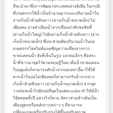
ที่จะนำมาซึ่งการพัฒนาประเทศอย่างยั่งยืน ในกรณี
ที่เกษตรกรใช้น้ำเป็นจำนวนมากและปริมาณน้ำใน
อ่างเก็บน้ำห้วยหินขาว (อ่างเก็บน้ำขนาดเล็ก) ไม่
เพียงพอ อาจลำเลียงน้ำจากเขื่อนป่าสักชลสิทธิ์
(อ่างเก็บน้ำใหญ่) ไปยังอ่างเก็บน้ำห้วยหินขาว (อ่าง
เก็บน้ำขนาดเล็ก) ซึ่งจะช่วยเติมปริมาณน้ำในบ่อ
เกษตรกรโดยไม่ต้องเผชิญความเสี่ยงจากการ
ขาดแคลนน้ำ ดังที่เห็นในรูป วงกลมเล็กๆ คือสระ
น้ำที่ชาวนาขุดไว้ตามทฤษฎีใหม่ เมื่อน้ำขาดแคลน
ในฤดูแล้งก็สามารถตักน้ำจากบ่อเหล่านี้มาใช้ได้
หากน้ำในบ่อไม่เพียงพอก็สามารถรับน้ำจากอ่าง
เก็บน้ำห้วยหินขาว (อ่างเก็บน้ำขนาดเล็ก) จากจุด
วางท่อส่งน้ำไปยังบ่อที่ขุดในแต่ละแปลง ทำให้มีน้ำ
ใช้ตลอดทั้งปี อย่างไรก็ตาม อัตราส่วนข้างต้นเป็น
เพียงสูตรหรือหลักการคร่าว ๆ ที่สามารถ
เปลี่ยนแปลงหรือปรับปรุงได้ขึ้นอยู่กับสภาพ