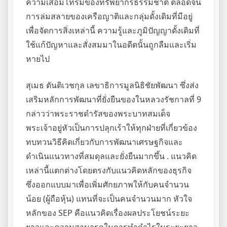
ความเสื่อมโทรมของทรัพยากรธรรมชาติ ตลอดจน
การล่มสลายของเครือญาติและกลุ่มดั้งเดิมที่มีอยู่
เพื่อจัดการสิ่งเหล่านี้ ความรู้และภูมิปัญญาดั้งเดิมที่
ใช้แก้ปัญหาและสั่งสมมาในอดีตนั้นถูกลืมและเริ่ม
หายไป
สุเมธ ตันติเวชกุล เลขาธิการมูลนิธิชัยพัฒนา ซึ่งส่ง
เสริมหลักการพัฒนาที่ยั่งยืนของในหลวงรัชกาลที่ 9
กล่าวว่าพระราชดำรัสของพระบาทสมเด็จ
พระเจ้าอยู่หัวเป็นการปลุกเร้าให้ทุกฝ่ายที่เกี่ยวข้อง
ทบทวนวิธีคิดเกี่ยวกับการพัฒนาเศรษฐกิจและ
ดำเนินแนวทางที่สมดุลและยั่งยืนมากขึ้น . แนวคิด
เหล่านี้แตกต่างโดยตรงกับแนวคิดหลักของธุรกิจ
ซึ่งออกแบบมาเพื่อเพิ่มศักยภาพให้กับคนจำนวน
น้อย (ผู้ถือหุ้น) แทนที่จะเป็นคนจำนวนมาก หัวใจ
หลักของ SEP คือแนวคิดเรื่องผลประโยชน์ระยะ