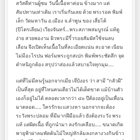
สวัสดีท่านผู้ชม วันนี้เนื้อหาค่อน ข้างมาก แต่
สัมปทานเท่าเดิม เราเริ่มกันเลย ด้วย พระรอด พิมพ์
เล็ก วัดมหาวัน อ.เมือง จ.ลำพูน ของ เสี่ยโต้
(ปิโตรเลียม) เวียงจันทร์…พระสภาพสมบูรณ์ แท้ดู
ง่าย สวยพองาม ผิวพระมีริ้วรอยสัมผัสใช้จนลบ
เลือน จึงเปิดเห็นเนื้อในที่ละเอียดแน่น สะอาด เนียน
ไม่มีอะไรปน ฟอร์มพระถูกสเปก พิมพ์พระชัดลึก จุด
ตำหนิถูกต้อง สรุปว่าส่องแล้วสบายใจทุกมุม….
แต่ที่ไม่มีคนรู้นอกจากเมีย เจ๊บังอร ว่า สามี “กลัวผี”
เป็นที่สุด อยู่ที่ไหนคนเดียวไม่ได้เด็ดขาด แม้บ้านตัว
เองก็อยู่ไม่ได้ ตลอดเวลากว่า ๔๐ ปีต้องอยู่เป็นเพื่อน
มาตลอด….. ใครรักจะแสวงหา นอกจากจะต้อง
ระวังพระปลอม ที่มีมากฝีมือแล้ว ยังต้องระวัง พระ
แท้ แต่ผิดเนื้อ ที่ถูกนำมา ลงรักเคลือบ….. ขนาดเกิด
พายุฟ้าผ่าลมพัดต้นไม้ใหญ่หักล้มลงกลางวงกินข้าว