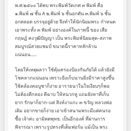
พ.ศ.๒๕๐๐ ได้พบ พระพิมพ์วัดเกศ ๓ พิมพ์ คือ
๑.พิมพ์ ๗ ชั้น A ๒.พิมพ์ ๖ ชั้นอกตัน ๓.พิมพ์ ๖ ชั้น
อกตลอด บรรจุอยู่ด้วย จึงทำให้นักนิยมพระ กำหนด
เอาพระทั้ง ๓ พิมพ์ อย่างองค์ในภาพนี้ ของ เสี่ย
กฤษฏ์ คงวุฒิปัญญา เป็น พระพิมพ์นิยมสุด–สภาพ
สมบูรณ์สวยแชมป์ ขนาดนี้ราคาหลักล้าน
แน่นอน…..
โดยให้เหตุผลว่า ใช้คุ้มครองป้องกันภัยได้ แล้วยังมี
โชคลาภแน่นอน เพราะยิ่งเก็บนานยิ่งมีราคาสูงขึ้น
ใช้คล้องคอบูชาก็ง่าย อาราธนาในใจเงียบๆก็พอ
ไม่ต้องตีกลอง ตีฉาบ ให้หนวกหู แถมยังหาที่เก็บ
ยาก รักษาก็ยาก–แต่ สิงห์งาแกะ ๓ ขวัญ หลวงพ่อ
เดิม อยากขายก็ง่าย เอาเข้าสนามพระมีแต่คนรอ
ซื้อ เจ้าค่ะ อามิตตพุทธ. เป็นอีกองค์ ที่ผ่านการ
พิจารณา เพราะรูปทรงที่เต็มฟอร์ม แม้เป็น พระ