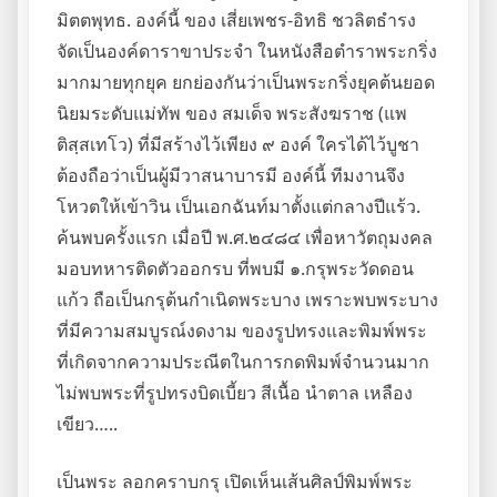
มิตตพุทธ. องค์นี้ ของ เสี่ยเพชร-อิทธิ ชวลิตธำรง
จัดเป็นองค์ดาราขาประจำ ในหนังสือตำราพระกริ่ง
มากมายทุกยุค ยกย่องกันว่าเป็นพระกริ่งยุคต้นยอด
นิยมระดับแม่ทัพ ของ สมเด็จ พระสังฆราช (แพ
ติสฺสเทโว) ที่มีสร้างไว้เพียง ๙ องค์ ใครได้ไว้บูชา
ต้องถือว่าเป็นผู้มีวาสนาบารมี องค์นี้ ทีมงานจึง
โหวตให้เข้าวิน เป็นเอกฉันท์มาตั้งแต่กลางปีแร้ว.
ค้นพบครั้งแรก เมื่อปี พ.ศ.๒๔๘๔ เพื่อหาวัตถุมงคล
มอบทหารติดตัวออกรบ ที่พบมี ๑.กรุพระวัดดอน
แก้ว ถือเป็นกรุต้นกำเนิดพระบาง เพราะพบพระบาง
ที่มีความสมบูรณ์งดงาม ของรูปทรงและพิมพ์พระ
ที่เกิดจากความประณีตในการกดพิมพ์จำนวนมาก
ไม่พบพระที่รูปทรงบิดเบี้ยว สีเนื้อ นำตาล เหลือง
เขียว…..
เป็นพระ ลอกคราบกรุ เปิดเห็นเส้นศิลป์พิมพ์พระ