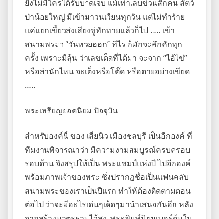
ยังไม่มีใครได้รับบาดเจ็บ แม้เท่าเล็บข่วนสักคน สัตว์
ป่าน้อยใหญ่ มีเข้ามาวนเวียนทุกวัน แต่ไม่ทำร้าย
แค่แยกเขี้ยวส่งเสียงขู่ทักทายแล้วก็ไป ….. เข้า
สนามพระฯ “วันหวยออก” ทีไร ก็มักจะคึกคักทุก
ครั้ง เพราะมีลุ้น ว่าเลขเด็ดที่ได้มา จะจาก “ไอ้ไข่”
หรือสำนักไหน จะเต็งหรือโต๊ด หรือตายอย่างเขียด
…..
พระเหรียญยอดนิยม ปัจจุบัน
สำหรับองค์นี้ ของ เสี่ยนิว เมืองชลบุรี เป็นอีกองค์ ที่
ทีมงานพิจารณาว่า มีความงามสมบูรณ์ครบครอบ
รอบด้าน จึงสรุปให้เป็น พระแชมป์แห่งปี ไปอีกองค์
พร้อมภาพเจ้าของพระ ซึ่งปรากฏชื่อเป็นแฟนคลับ
สนามพระของเราเป็นปีแรก ทำให้ต้องติดตามตอน
ต่อไป ว่าจะมีอะไรเด่นๆเด็ดๆมานำเสนอกันอีก หลัง
จากสร้างมาตรฐานไว้สูง. พระพิมพ์นิยมเบอร์ต้นใน