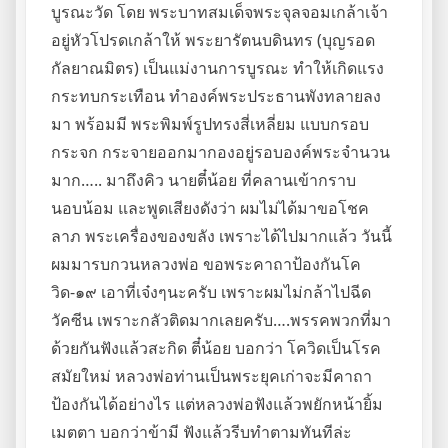
บูรณะวัด โดย พระบาทสมเด็จพระจุลจอมเกล้าเจ้า
อยู่หัวโปรดเกล้าให้ พระยารัตนบดินทร (บุญรอด
กัลยาณมิตร) เป็นแม่งานการบูรณะ ทำให้เกิดแรง
กระทบกระเทือน ทำองค์พระประธานพังทลายลง
มา พร้อมมี พระพิมพ์รูปทรงสี่เหลี่ยม แบบกรอบ
กระจก กระจายออกมากองอยู่รอบองค์พระจำนวน
มาก….. มาถึงคิว นายตี๋น้อย ที่คลานเข้ากราบ
นอบน้อม และพูดเสียงดังว่า ผมไม่ได้มาขอโชค
ลาภ พระเครื่องของขลัง เพราะได้ไปมากแล้ว วันนี้
ผมมารบกวนหลวงพ่อ ขอพระคาถาป้องกันโค
วิด-๑๙ เอาที่เจ๋งๆนะครับ เพราะผมไม่กล้าไปฉีด
วัคซีน เพราะกลัวติดมากเลยครับ….พรรคพวกที่มา
ด้วยกันฟังแล้วสะกิด ตี๋น้อย บอกว่า โควิดเป็นโรค
สมัยใหม่ หลวงพ่อท่านเป็นพระยุคเก่าจะมีคาถา
ป้องกันได้อย่างไร แต่หลวงพ่อฟังแล้วพยักหน้ายิ้ม
เมตตา บอกว่าข้ามี ฟังแล้วรีบทำตามทันทีล่ะ