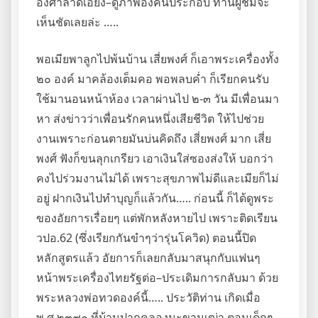
องศาลาดเอียง–ดูภาพองค์นี้ประกอบ ท่านผู้ชมจะ
เห็นชัดเลยล่ะ …..
พอเมียพาลูกไปพ้นบ้าน เสี่ยพงศ์ ก็เอาพระเครื่องทั้ง
๒๐ องค์ มาคล้องเต็มคอ พอพลบค่ำ ก็เรียกคนรับ
ใช้มานอนหน้าห้อง เวลาผ่านไป ๒-๓ วัน มีเพื่อนมา
หา ส่งข่าวว่าเพื่อนรักคนหนึ่งเสียชีวิต ให้ไปช่วย
งานเพราะก่อนตายมันบ่นคิดถึง เสี่ยพงศ์ มาก เสี่ย
พงศ์ ฟังก็ขนลุกเกรียว เอาเงินใส่ซองส่งให้ บอกว่า
คงไปร่วมงานไม่ได้ เพราะสุขภาพไม่ดีและเมียก็ไม่
อยู่ ฝากเงินไปทำบุญก็แล้วกัน….. ก่อนนี้ ก็ได้ดูพระ
ของอัยการเรื่อยๆ แต่พักหลังหายไป เพราะติดเรียน
วปอ.62 (ซึ่งเรียกกันขำๆว่ารุ่นโควิด) ตอนนี้ปิด
หลักสูตรแล้ว อัยการก็เลยกลับมาสนุกกับแฟนๆ
หน้าพระเครื่องไทยรัฐต่อ–ประเดิมการกลับมา ด้วย
พระหลวงพ่อทวดองค์นี้….. ประวัติท่าน เกิดเมื่อ
พ.ศ.๒๓๙๐ ที่บ้านปากคลองมะขามเฒ่า ตอนเด็กๆ