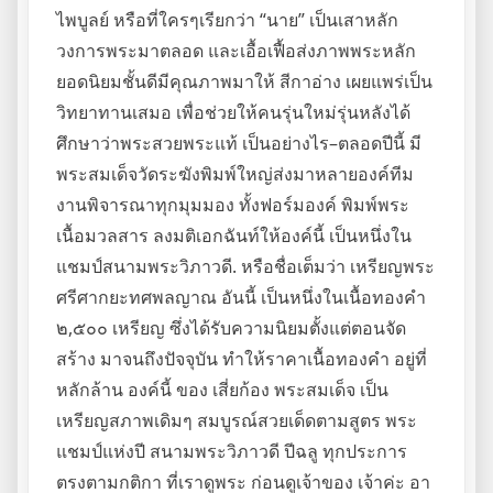
ไพบูลย์ หรือที่ใครๆเรียกว่า “นาย” เป็นเสาหลัก
วงการพระมาตลอด และเอื้อเฟื้อส่งภาพพระหลัก
ยอดนิยมชั้นดีมีคุณภาพมาให้ สีกาอ่าง เผยแพร่เป็น
วิทยาทานเสมอ เพื่อช่วยให้คนรุ่นใหม่รุ่นหลังได้
ศึกษาว่าพระสวยพระแท้ เป็นอย่างไร–ตลอดปีนี้ มี
พระสมเด็จวัดระฆังพิมพ์ใหญ่ส่งมาหลายองค์ทีม
งานพิจารณาทุกมุมมอง ทั้งฟอร์มองค์ พิมพ์พระ
เนื้อมวลสาร ลงมติเอกฉันท์ให้องค์นี้ เป็นหนึ่งใน
แชมป์สนามพระวิภาวดี. หรือชื่อเต็มว่า เหรียญพระ
ศรีศากยะทศพลญาณ อันนี้ เป็นหนึ่งในเนื้อทองคำ
๒,๕๐๐ เหรียญ ซึ่งได้รับความนิยมตั้งแต่ตอนจัด
สร้าง มาจนถึงปัจจุบัน ทำให้ราคาเนื้อทองคำ อยู่ที่
หลักล้าน องค์นี้ ของ เสี่ยก้อง พระสมเด็จ เป็น
เหรียญสภาพเดิมๆ สมบูรณ์สวยเด็ดตามสูตร พระ
แชมป์แห่งปี สนามพระวิภาวดี ปีฉลู ทุกประการ
ตรงตามกติกา ที่เราดูพระ ก่อนดูเจ้าของ เจ้าค่ะ อา