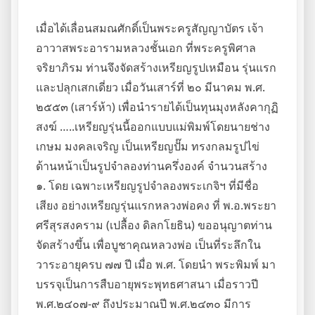
เมื่อได้เลื่อนสมณศักดิ์เป็นพระครูสัญญาบัตร เจ้า
อาวาสพระอารามหลวงชั้นเอก ที่พระครูพิศาล
จริยาภิรม ท่านจึงจัดสร้างเหรียญรูปเหมือน รุ่นแรก
และปลุกเสกเดี่ยว เมื่อวันเสาร์ที่ ๒๐ มีนาคม พ.ศ.
๒๕๕๓ (เสาร์ห้า) เพื่อนำรายได้เป็นทุนมุงหลังคากุฏิ
สงฆ์ …..เหรียญรุ่นนี้ออกแบบแม่พิมพ์โดยนายช่าง
เกษม มงคลเจริญ เป็นเหรียญปั๊ม ทรงกลมรูปไข่
ด้านหน้าเป็นรูปจำลองท่านครึ่งองค์ จำนวนสร้าง
๑. โดย เฉพาะเหรียญรูปจำลองพระเกจิฯ ที่มีชื่อ
เสียง อย่างเหรียญรุ่นแรกหลวงพ่อคง ที่ พ.อ.พระยา
ศรีสุรสงคราม (เปลื้อง ดิลกโยธิน) ขออนุญาตท่าน
จัดสร้างขึ้น เพื่อบูชาคุณหลวงพ่อ เป็นที่ระลึกใน
วาระอายุครบ ๗๗ ปี เมื่อ พ.ศ. โดยนำ พระพิมพ์ มา
บรรจุเป็นการสืบอายุพระพุทธศาสนา เมื่อราวปี
พ.ศ.๒๔๐๗-๙ ถึงประมาณปี พ.ศ.๒๔๓๐ มีการ