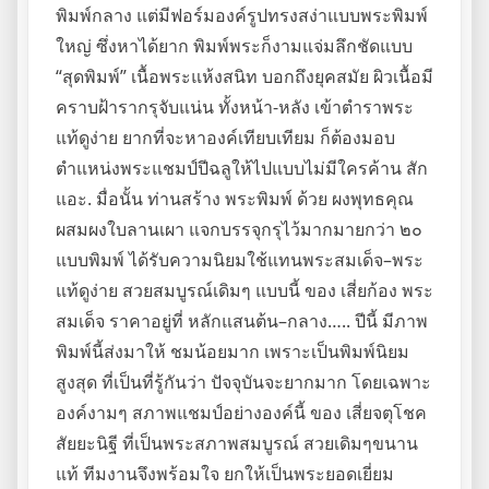
พิมพ์กลาง แต่มีฟอร์มองค์รูปทรงสง่าแบบพระพิมพ์
ใหญ่ ซึ่งหาได้ยาก พิมพ์พระก็งามแจ่มลึกชัดแบบ
“สุดพิมพ์” เนื้อพระแห้งสนิท บอกถึงยุคสมัย ผิวเนื้อมี
คราบฝ้ารากรุจับแน่น ทั้งหน้า-หลัง เข้าตำราพระ
แท้ดูง่าย ยากที่จะหาองค์เทียบเทียม ก็ต้องมอบ
ตำแหน่งพระแชมป์ปีฉลูให้ไปแบบไม่มีใครค้าน สัก
แอะ. มื่อนั้น ท่านสร้าง พระพิมพ์ ด้วย ผงพุทธคุณ
ผสมผงใบลานเผา แจกบรรจุกรุไว้มากมายกว่า ๒๐
แบบพิมพ์ ได้รับความนิยมใช้แทนพระสมเด็จ–พระ
แท้ดูง่าย สวยสมบูรณ์เดิมๆ แบบนี้ ของ เสี่ยก้อง พระ
สมเด็จ ราคาอยู่ที่ หลักแสนต้น–กลาง….. ปีนี้ มีภาพ
พิมพ์นี้ส่งมาให้ ชมน้อยมาก เพราะเป็นพิมพ์นิยม
สูงสุด ที่เป็นที่รู้กันว่า ปัจจุบันจะยากมาก โดยเฉพาะ
องค์งามๆ สภาพแชมป์อย่างองค์นี้ ของ เสี่ยจตุโชค
สัยยะนิฐี ที่เป็นพระสภาพสมบูรณ์ สวยเดิมๆขนาน
แท้ ทีมงานจึงพร้อมใจ ยกให้เป็นพระยอดเยี่ยม