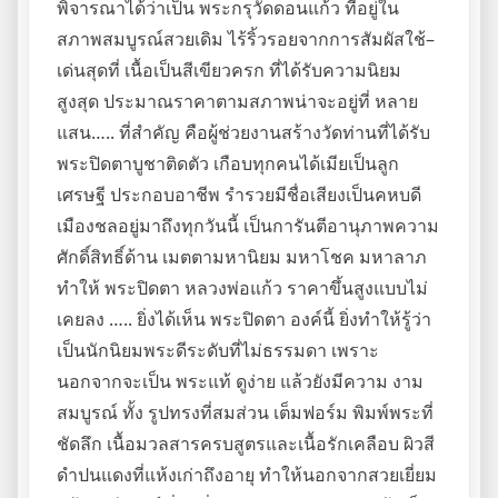
พิจารณาได้ว่าเป็น พระกรุวัดดอนแก้ว ที่อยู่ใน
สภาพสมบูรณ์สวยเดิม ไร้ริ้วรอยจากการสัมผัสใช้–
เด่นสุดที่ เนื้อเป็นสีเขียวครก ที่ได้รับความนิยม
สูงสุด ประมาณราคาตามสภาพน่าจะอยู่ที่ หลาย
แสน….. ที่สำคัญ คือผู้ช่วยงานสร้างวัดท่านที่ได้รับ
พระปิดตาบูชาติดตัว เกือบทุกคนได้เมียเป็นลูก
เศรษฐี ประกอบอาชีพ รำรวยมีชื่อเสียงเป็นคหบดี
เมืองชลอยู่มาถึงทุกวันนี้ เป็นการันตีอานุภาพความ
ศักดิ์สิทธิ์ด้าน เมตตามหานิยม มหาโชค มหาลาภ
ทำให้ พระปิดตา หลวงพ่อแก้ว ราคาขึ้นสูงแบบไม่
เคยลง ….. ยิ่งได้เห็น พระปิดตา องค์นี้ ยิ่งทำให้รู้ว่า
เป็นนักนิยมพระดีระดับที่ไม่ธรรมดา เพราะ
นอกจากจะเป็น พระแท้ ดูง่าย แล้วยังมีความ งาม
สมบูรณ์ ทั้ง รูปทรงที่สมส่วน เต็มฟอร์ม พิมพ์พระที่
ชัดลึก เนื้อมวลสารครบสูตรและเนื้อรักเคลือบ ผิวสี
ดำปนแดงที่แห้งเก่าถึงอายุ ทำให้นอกจากสวยเยี่ยม