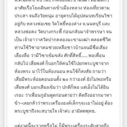
อาศัยเรือโยงเดินทางเข้าเมืองหลวง ท่องเที่ยวตาม
ประสา จนถึงวัยหนุ่ม อายุครบได้อุปสมบทเรียนวิชา
อยู่กับ หลวงพ่อเชย วัดโพธิ์ทองล่าง จ.นนทบุรี และ
หลวงพ่อคง วัดบางกระพี้ ก่อนกลับมาจำพรรษา จน
เป็น เจ้าอาวาสวัดปากคลองมะขามเฒ่า ตลอดชีวิต
ท่านใช้วิชาอาคมช่วยเหลือชาวบ้านจนมีชื่อเสียง
เลื่องลือ ว่ามีวิชาเข้มขลัง ศักดิ์สิทธิ์….. พอเพื่อน
กลับไป เสี่ยพงศ์ ก็บอกให้คนใช้ไปยกพระบูชาจาก
ห้องพระ มาไว้ในห้องนอน คนใช้ก็สงสัย ถามว่า
เสี่ยมีพระห้อยคอนอนตั้ง ๒๐ กว่าองค์ ยังไม่พอหรือ
เสี่ยพงศ์ บอกเสียงเข้มว่า ปกติก็พอ แต่เอ็งไม่ได้ยิน
เรอะ ว่าเพื่อนกูมันพูดก่อนตายว่า คิดถึงอยากมาหา
ข้า–เลยกลัวว่าพระเครื่ององค์เล็กๆจะเอาไม่อยู่ ต้อง
พระบูชาถึงจะสบายใจ เจ้าค่ะ อามิตตพุทธ.
แต่งวดนี้จะรวยหรือไม่ ก็มีพระเครื่องระดับสวยถึง