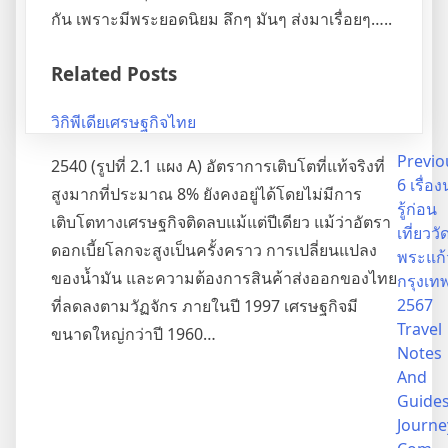
กัน เพราะมีพระยอดนิยม ลึกๆ มันๆ ส่งมาเรื่อยๆ…..
Related Posts
วิกิพีเดียเศรษฐกิจไทย
Post
Previo
2540 (รูปที่ 2.1 แผง A) อัตราการเติบโตที่แท้จริงที่
6 เรื่อง
สูงมากที่ประมาณ 8% ยังคงอยู่ได้โดยไม่มีการ
navigation
รู้ก่อน
เติบโตทางเศรษฐกิจติดลบแม้แต่ปีเดียว แม้ว่าอัตรา
เที่ยววั
ดอกเบี้ยโลกจะสูงเป็นครั้งคราว การเปลี่ยนแปลง
พระแก้
ของน้ำมัน และความต้องการสินค้าส่งออกของไทย
กรุงเท
2567
ที่ลดลงตามวัฏจักร ภายในปี 1997 เศรษฐกิจมี
Travel
ขนาดใหญ่กว่าปี 1960…
Notes
And
Guide
Journe