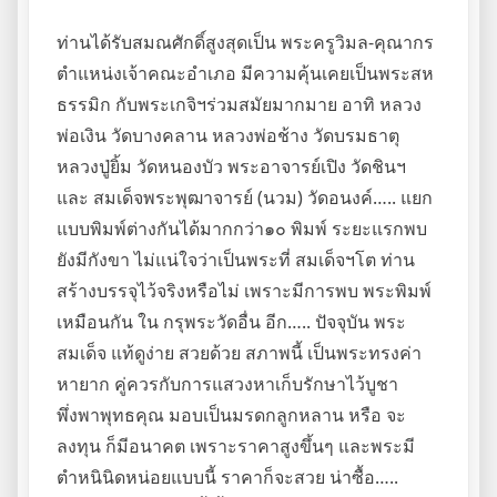
ท่านได้รับสมณศักดิ์สูงสุดเป็น พระครูวิมล-คุณากร
ตำแหน่งเจ้าคณะอำเภอ มีความคุ้นเคยเป็นพระสห
ธรรมิก กับพระเกจิฯร่วมสมัยมากมาย อาทิ หลวง
พ่อเงิน วัดบางคลาน หลวงพ่อช้าง วัดบรมธาตุ
หลวงปู่ยิ้ม วัดหนองบัว พระอาจารย์เปิง วัดชินฯ
และ สมเด็จพระพุฒาจารย์ (นวม) วัดอนงค์….. แยก
แบบพิมพ์ต่างกันได้มากกว่า๑๐ พิมพ์ ระยะแรกพบ
ยังมีกังขา ไม่แน่ใจว่าเป็นพระที่ สมเด็จฯโต ท่าน
สร้างบรรจุไว้จริงหรือไม่ เพราะมีการพบ พระพิมพ์
เหมือนกัน ใน กรุพระวัดอื่น อีก….. ปัจจุบัน พระ
สมเด็จ แท้ดูง่าย สวยด้วย สภาพนี้ เป็นพระทรงค่า
หายาก คู่ควรกับการแสวงหาเก็บรักษาไว้บูชา
พึ่งพาพุทธคุณ มอบเป็นมรดกลูกหลาน หรือ จะ
ลงทุน ก็มีอนาคต เพราะราคาสูงขึ้นๆ และพระมี
ตำหนินิดหน่อยแบบนี้ ราคาก็จะสวย น่าซื้อ…..