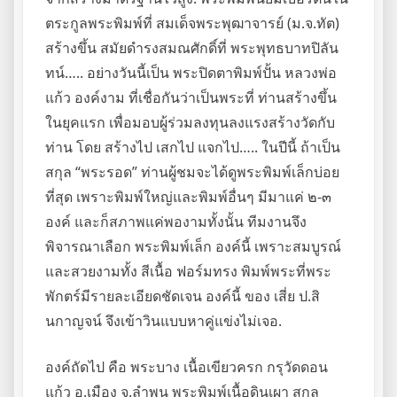
ตระกูลพระพิมพ์ที่ สมเด็จพระพุฒาจารย์ (ม.จ.ทัต)
สร้างขึ้น สมัยดำรงสมณศักดิ์ที่ พระพุทธบาทปิลัน
ทน์….. อย่างวันนี้เป็น พระปิดตาพิมพ์ปั้น หลวงพ่อ
แก้ว องค์งาม ที่เชื่อกันว่าเป็นพระที่ ท่านสร้างขึ้น
ในยุคแรก เพื่อมอบผู้ร่วมลงทุนลงแรงสร้างวัดกับ
ท่าน โดย สร้างไป เสกไป แจกไป….. ในปีนี้ ถ้าเป็น
สกุล “พระรอด” ท่านผู้ชมจะได้ดูพระพิมพ์เล็กบ่อย
ที่สุด เพราะพิมพ์ใหญ่และพิมพ์อื่นๆ มีมาแค่ ๒-๓
องค์ และก็สภาพแค่พองามทั้งนั้น ทีมงานจึง
พิจารณาเลือก พระพิมพ์เล็ก องค์นี้ เพราะสมบูรณ์
และสวยงามทั้ง สีเนื้อ ฟอร์มทรง พิมพ์พระที่พระ
พักตร์มีรายละเอียดชัดเจน องค์นี้ ของ เสี่ย ป.สิ
นกาญจน์ จึงเข้าวินแบบหาคู่แข่งไม่เจอ.
องค์ถัดไป คือ พระบาง เนื้อเขียวครก กรุวัดดอน
แก้ว อ.เมือง จ.ลำพูน พระพิมพ์เนื้อดินเผา สกุล