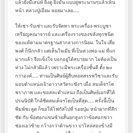
แล้วยังมีเสน่ห์ ยิ่งดู ยิ่งมัน แบบดูพระนานๆแล้วเห็น
หน้า หลวงปู่เอี่ยม ลอยมาเลย…..
ให้เช่า-รับเช่า และรับจัดหา พระเครื่อง-พระบูชา
เหรียญคณาจารย์ และเครื่องรางของขลังทุกชนิด
ของแท้ตามมาตรฐานสากลวงการนิยม. ในใจ เสี่ย
พงศ์ ก็นึกกลัว แต่เห็นใจเมีย ที่เป็นห่วงพ่อ-แม่ ที่แก่
มากแล้ว จึงแข็งใจ บอกอยู่ได้สบายมาก ไม่ต้องเป็น
ห่วง ไม่กลัวผีแล้ว เพราะมีพระเครื่องชั้นดี ตั้ง ๒๐
กว่าองค์….. ท่านเป็นศิษย์ผู้สืบทอดสรรพวิชาและรับ
มอบตำแหน่งเจ้าอาวาสวัดระฆังฯ เมื่อ สมเด็จฯโต
ชราภาพ และขอสละตำแหน่ง ถือเป็นศิษย์เอกที่ได้
ปรนนิบัติ ใกล้ชิดสมเด็จฯโตเป็นที่สุด….. ครั้งนี้เป็น
พิมพ์ชะลูด ก็ขอให้โฟกัสไปที่ รอยบุ๋ม หน้าผากที่ลึก
ชัด กับ ข้อศอกแขนซ้ายสั้นยกสูงกว่าข้อศอกขวา
ช่องเอวซ้าย กว้างกว่าด้านขวา บ่าไหล่สองข้างมี