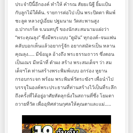
ประจำปีนี้อีกองค์ ทำให้ คำรณ สัยยะนิฐี ยิ้มแป้น
กับลูกไม้ใต้ต้น. รายการต่อไป เป็น พระปิดตา พิมพ์
ชะลูด หลวงปู่เอี่ยม ปฐมนาม วัดสะพานสูง
อ.ปากเกร็ด จ.นนทบุรี ของนักสะสมนามแฝงว่า
“พระคุณลุง” ซึ่งมีพระแบบ “ดูมัน” ทุกองค์–จนแฟน
คลับบอกเห็นแล้วอยากรู้จัก อยากสมัครเป็น หลาน
คุณลุง….. มีข้อมูล อ้างถึง พระธรรมถาวร ซึ่งตอน
เป็นเณร มีหน้าที่ ตำผง สร้าง พระสมเด็จฯ ว่า สม
เด็จฯโต ท่านสร้างพระพิมพ์แบบ อกร่อง หูยาน
กรอบกระจก พร้อม พระพิมพ์วัดระฆังฯ เพื่อนำไป
บรรจุในองค์พระประธานที่ท่านสร้างไว้เป็นที่ระลึก
ถึงครั้งที่ได้อยู่อาศัยหัดลุกนั่งในสถานที่ซึ่ง โยมตา
ถวายที่วัด เพื่ออุทิศส่วนกุศลให้คุณตาและแม่…..