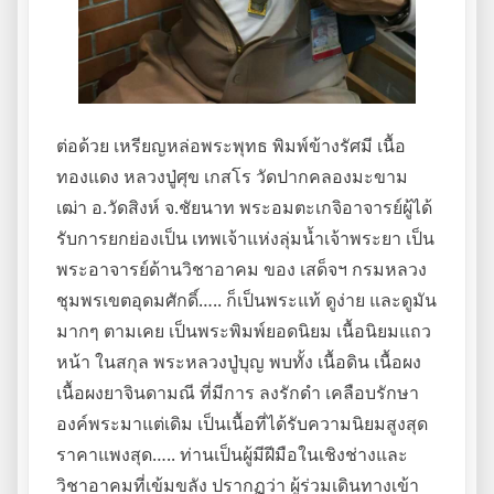
ต่อด้วย เหรียญหล่อพระพุทธ พิมพ์ข้างรัศมี เนื้อ
ทองแดง หลวงปู่ศุข เกสโร วัดปากคลองมะขาม
เฒ่า อ.วัดสิงห์ จ.ชัยนาท พระอมตะเกจิอาจารย์ผู้ได้
รับการยกย่องเป็น เทพเจ้าแห่งลุ่มน้ำเจ้าพระยา เป็น
พระอาจารย์ด้านวิชาอาคม ของ เสด็จฯ กรมหลวง
ชุมพรเขตอุดมศักดิ์….. ก็เป็นพระแท้ ดูง่าย และดูมัน
มากๆ ตามเคย เป็นพระพิมพ์ยอดนิยม เนื้อนิยมแถว
หน้า ในสกุล พระหลวงปู่บุญ พบทั้ง เนื้อดิน เนื้อผง
เนื้อผงยาจินดามณี ที่มีการ ลงรักดำ เคลือบรักษา
องค์พระมาแต่เดิม เป็นเนื้อที่ได้รับความนิยมสูงสุด
ราคาแพงสุด….. ท่านเป็นผู้มีฝีมือในเชิงช่างและ
วิชาอาคมที่เข้มขลัง ปรากฏว่า ผู้ร่วมเดินทางเข้า