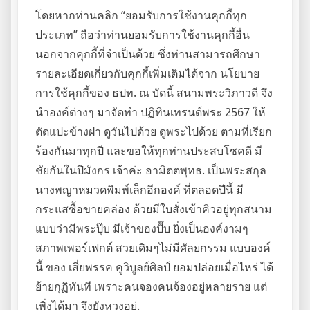
โดยหากท่านคลิก “ยอมรับการใช้งานคุกกี้ทุก
ประเภท” ถือว่าท่านยอมรับการใช้งานคุกกี้อื่น
นอกจากคุกกี้ที่จำเป็นด้วย ซึ่งท่านสามารถศึกษา
รายละเอียดเกี่ยวกับคุกกี้เพิ่มเติมได้จาก นโยบาย
การใช้คุกกี้ของ ธปท. ณ บัดนี้ สนามพระวิภาวดี จึง
นำองค์ต่างๆ มาจัดทำ ปฏิทินเทรนด์พระ 2567 ให้
ตัดแปะข้างฝา ดูวันไปด้วย ดูพระไปด้วย ตามที่เรียก
ร้องกันมาทุกปี และขอให้ทุกท่านประสบโชคดี มี
ชัยกันในปีมังกร เจ้าค่ะ อามิตตพุทธ. เป็นพระสกุล
นางพญาหมวดพิมพ์เล็กอีกองค์ ที่ตลอดปีนี้ มี
กระแสซื้อขายคล่อง ด้วยมีใบสั่งเข้าคิวอยู่ทุกสนาม
แบบว่ามีพระปุ๊บ มีเจ้าของปั๊บ ยิ่งเป็นองค์งามๆ
สภาพเพอร์เฟกต์ สวยเดิมๆไม่มีศัลยกรรม แบบองค์
นี้ ของ เสี่ยพรรค คูวิบูลย์ศิลป์ ยอมปล่อยเมื่อไหร่ ได้
ย้ายกุฏิทันที เพราะคนจองคนจ้องอยู่หลายราย แต่
เพิ่งได้มา จึงยังหวงอยู่.