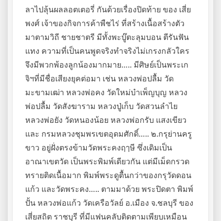
ลาไปลุ้นผลลอตเตอรี่ กันด้วยเรื่องปิดท้าย ของ เสี่ย
พงศ์ เจ้าของกิจการค้าพืชไร่ ที่สร้างเนื้อสร้างตัว
มาตามวิถี ชายชาตรี มีทั้งพะบู๊ตะลุมบอน ตีรันฟัน
แทง ความที่เป็นคนพูดจริงทำจริงไม่เกรงกลัวใคร
จึงมีพวกพ้องลูกน้องมากมาย….. มีศิษย์เป็นพระเก
จิฯที่มีชื่อเสียงยุคต่อมา เช่น หลวงพ่อปลื้ม วัด
มะขามเฒ่า หลวงพ่อคง วัดใหม่บำเพ็ญบุญ หลวง
พ่อปลื้ม วัดสังฆาราม หลวงปู่เก็บ วัดสวนลำไย
หลวงพ่อยัง วัดหนองน้อย หลวงพ่อกรับ แสงเขียว
และ กรมหลวงชุมพรเขตอุดมศักดิ์….. ๒.กรุย่านครู
ขาว อยู่ฝั่งตรงข้ามวัดพระคงฤๅษี ซึ่งเดิมเป็น
อาณาเขตวัด เป็นพระพิมพ์เดียวกัน แต่มีเม็ดกรวด
ทรายติดเนื้อมาก พิมพ์พระดูตื้นกว่าของกรุวัดดอน
แก้ว และวัดพระคง….. ตามมาด้วย พระปิดตา พิมพ์
ปั้น หลวงพ่อแก้ว วัดเครือวัลย์ อ.เมือง จ.ชลบุรี ของ
เสี่ยสถิต ราชบุรี ที่มีแฟนคลับติดตามเพียบเหมือน