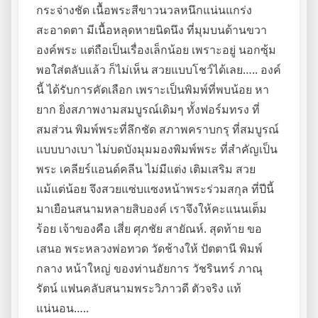
กระจ่างชัด เนื้อพระสีขาวนวลหนึกแน่นแกร่ง
สะอาดตา มีเนื้อหลุดหายนิดนึง ที่มุมบนด้านขวา
องค์พระ แต่ถือเป็นเรื่องเล็กน้อย เพราะอยู่ นอกซุ้ม
พอใส่ตลับแล้ว ก็ไม่เห็น สวยแบบโชว์ได้เลย….. องค์
นี้ ได้รับการคัดเลือก เพราะเป็นพิมพ์ที่พบน้อย หา
ยาก ยิ่งสภาพงามสมบูรณ์เดิมๆ ทั้งฟอร์มทรง ที่
สมส่วน พิมพ์พระที่ลึกชัด สภาพคราบกรุ ที่สมบูรณ์
แบบบางเบา ไม่บดบังมุมมองพิมพ์พระ ที่สำคัญเป็น
พระ เคลียร์แอนด์คลีน ไม่มีแต่ง เติมเสริม สวย
แม้แต่น้อย จึงสวยแซ่บแซงหน้าพระร่วมสกุล ที่ปีนี้
มาเยือนสนามหลายสิบองค์ เราจึงให้คะแนนเต็ม
ร้อย เจ้าของคือ เสี่ย ศุภชัย สายัณห์. สุดท้าย ขอ
เสนอ พระหลวงพ่อทวด วัดช้างให้ ปัตตานี พิมพ์
กลาง หน้าใหญ่ ของท่านอัยการ วัชรินทร์ ภาณุ
รัตน์ แฟนคลับสนามพระวิภาวดี ตัวจริง แท้
แน่นอน…..