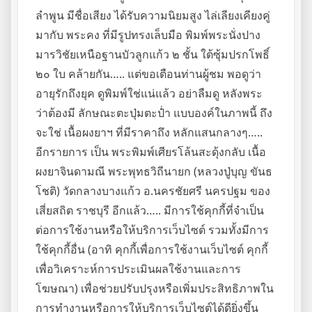
ลำพูน มีชื่อเสียง ได้รับความนิยมสูง ไล่เลียงเคียงคู่
มากับ พระคง ที่มีรูปทรงเล็บมือ พิมพ์พระนั่งปาง
มารวิชัยเหนือฐานบัวลูกแก้ว ๒ ชั้น ใต้ซุ้มปรกโพธิ์
๒๐ ใบ คล้ายกัน….. แต่ขอเตือนท่านผู้ชม พอดูว่า
อายุรักถึงยุค ดูพิมพ์ใช่แน่แล้ว อย่าลืมดู หลังพระ
ว่าต้องมี ลักษณะตะปุ่มตะปํ่า แบบองค์ในภาพนี้ ถึง
จะใช่ เนื้อผงยาฯ ที่มีราคาถึง หลักแสนกลางๆ…..
อีกรายการ เป็น พระพิมพ์เศียรโล้นสะดุ้งกลับ เนื้อ
ผงยาจินดามณี พระพุทธวิถีนายก (หลวงปู่บุญ ขันธ
โชติ) วัดกลางบางแก้ว อ.นครชัยศรี นครปฐม ของ
เสี่ยสถิต ราชบุรี อีกแล้ว….. มีการใช้คุกกี้ที่จำเป็น
ต่อการใช้งานหรือให้บริการเว็บไซต์ รวมทั้งมีการ
ใช้คุกกี้อื่น (อาทิ คุกกี้เพื่อการใช้งานเว็บไซต์ คุกกี้
เพื่อวิเคราะห์การประเมินผลใช้งานและการ
โฆษณา) เพื่อช่วยปรับปรุงหรือเพิ่มประสิทธิภาพใน
การทำงานหรือการให้บริการเว็บไซต์ได้ดียิ่งขึ้น