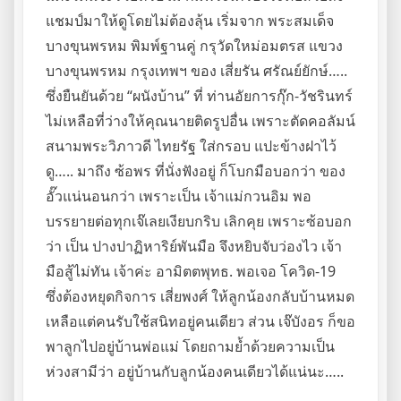
แชมป์มาให้ดูโดยไม่ต้องลุ้น เริ่มจาก พระสมเด็จ
บางขุนพรหม พิมพ์ฐานคู่ กรุวัดใหม่อมตรส แขวง
บางขุนพรหม กรุงเทพฯ ของ เสี่ยรัน ศรัณย์ยักษ์…..
ซึ่งยืนยันด้วย “ผนังบ้าน” ที่ ท่านอัยการกุ๊ก-วัชรินทร์
ไม่เหลือที่ว่างให้คุณนายติดรูปอื่น เพราะตัดคอลัมน์
สนามพระวิภาวดี ไทยรัฐ ใส่กรอบ แปะข้างฝาไว้
ดู….. มาถึง ซ้อพร ที่นั่งฟังอยู่ ก็โบกมือบอกว่า ของ
อั๊วแน่นอนกว่า เพราะเป็น เจ้าแม่กวนอิม พอ
บรรยายต่อทุกเจ๊เลยเงียบกริบ เลิกคุย เพราะซ้อบอก
ว่า เป็น ปางปาฏิหาริย์พันมือ จึงหยิบจับว่องไว เจ้า
มือสู้ไม่ทัน เจ้าค่ะ อามิตตพุทธ. พอเจอ โควิด-19
ซึ่งต้องหยุดกิจการ เสี่ยพงศ์ ให้ลูกน้องกลับบ้านหมด
เหลือแต่คนรับใช้สนิทอยู่คนเดียว ส่วน เจ๊บังอร ก็ขอ
พาลูกไปอยู่บ้านพ่อแม่ โดยถามย้ำด้วยความเป็น
ห่วงสามีว่า อยู่บ้านกับลูกน้องคนเดียวได้แน่นะ…..