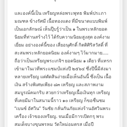
และองค์นี้เป็น เหรียญหล่อพระพุทธ พิมพ์ประภา
มณฑล ข้างรัศมี เนื้อทองแดง ที่มีขนาดแบบพิมพ์
เป็นเอกลักษณ์ เห็นปุ๊บรู้ว่าเป็น ๑ ในพระหลักยอด
นิยมที่ท่านสร้างไว้ ได้รับความนิยมสูงสุด องค์งาม
เยี่ยม อย่างองค์นี้ของ เสี่ยอนุศักดิ์ กิตติศิริสวัสดิ์ ที่
สะสมพระหลักยอดนิยม องค์งามๆ ไว้มากมาย…..
ถือว่าเป็นเหรียญพระเกจิฯ ยอดนิยม ๑ เดียว ที่แทรก
เข้ามาในเวทีพระแชมป์แห่งปี ๒๕๖๔ ซึ่งปีนี้มีส่งมา
หลายเหรียญ แต่ตัดสินง่ายเมื่อเห็นอันนี้ ซึ่งเป็น เนื้อ
เงิน สร้างพิเศษเพียง ๘๓ เหรียญ และสภาพงาม
สมบูรณ์คมกริบ สวยกว่าเหรียญเนื้อเงินทุก เหรียญ
ที่เคยมีมาในสนามนี้ราว ๑๐ เหรียญ ก็ขอชื่นชม
“เบนซ์ อัศวิน” วันชัย กลั่นกันภัยแห่งร้านอัศวินพระ
เครื่อง เจ้าของเหรียญ. จนเมื่อมีการเปิดกรุ พระ
สมเด็จบางขุนพรหม วัดใหม่อมตรส เมื่อปี