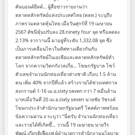
ดันบอนด์ยีลด์… ผู้สื่อข่าวรายงานว่า
ตลาดหลักทรัพย์แห่งประเทศไทย (ตลท.) ระบุถึง
ภาพรวมตลาดหุ้นไทย เมื่อวันศุกร์ที่ 19 เมษายน
2567 ดัชนีหุ้นปรับลง 28.ninety four จุด หรือลดลง
2.13% จากวานนี้ มาอยู่ที่ระดับ 1,332.08 จุด ซึ่ง
เป็นการเคลื่อนไหวในทิศทางเดียวกันกับ
ตลาดหลักทรัพย์ในเอเชียและตลาดหลักทรัพย์ทั่ว
โลก จากความวิตกกังวลเกี่ย… โฆษกรัฐบาล โชว์
ตัวเลขจำนวนนักท่องเที่ยวต่างชาติ เกือบ 1.5 ล้าน
คน เพิ่ม 40% จากปีที่แล้ว สร้างรายได้ช่วงเทศกาล
สงกรานต์ 1-16 เม.ย.sixty seven กว่า 7 หมื่นล้าน
บาทเมื่อวันที่ 20 เม.ย.sixty seven นายชัย วัชรงค์
โฆษกประจำสำนักนายกรัฐมนตรี โพสต์ภาพพร้อม
ข้อความผ่าน x ระบุว่า “นี่ครับ จำนวนนักท่องเที่ยว
และรายได้ที่เกิดขึ้… วานนี้ 19 เมษายน นายวีร
พัฒน์ เกียรติเฟื่องฟู ผู้อำนวยการสำนักงานนโยบาย