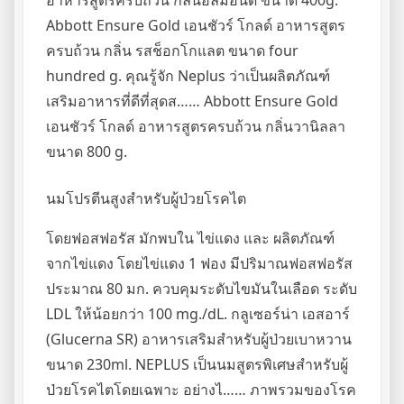
อาหารสูตรครบถ้วน กลิ่นอัลมอนด์ ขนาด 400g.
Abbott Ensure Gold เอนชัวร์ โกลด์ อาหารสูตร
ครบถ้วน กลิ่น รสช็อกโกแลต ขนาด four
hundred g. คุณรู้จัก Neplus ว่าเป็นผลิตภัณฑ์
เสริมอาหารที่ดีที่สุดส…… Abbott Ensure Gold
เอนชัวร์ โกลด์ อาหารสูตรครบถ้วน กลิ่นวานิลลา
ขนาด 800 g.
นมโปรตีนสูงสำหรับผู้ป่วยโรคไต
โดยฟอสฟอรัส มักพบใน ไข่แดง และ ผลิตภัณฑ์
จากไข่แดง โดยไข่แดง 1 ฟอง มีปริมาณฟอสฟอรัส
ประมาณ 80 มก. ควบคุมระดับไขมันในเลือด ระดับ
LDL ให้น้อยกว่า 100 mg./dL. กลูเซอร์น่า เอสอาร์
(Glucerna SR) อาหารเสริมสำหรับผู้ป่วยเบาหวาน
ขนาด 230ml. NEPLUS เป็นนมสูตรพิเศษสำหรับผู้
ป่วยโรคไตโดยเฉพาะ อย่างไ…… ภาพรวมของโรค