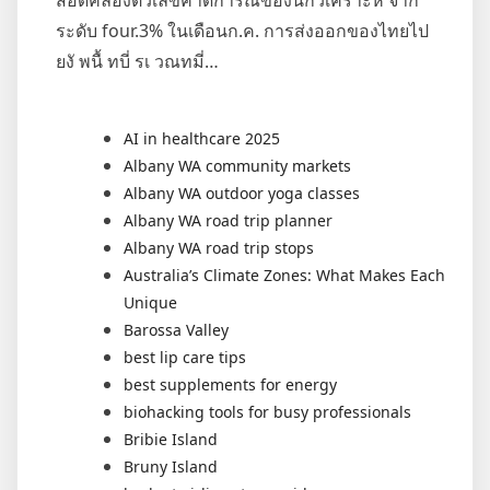
ระดับ four.3% ในเดือนก.ค. การส่งออกของไทยไป
ยงั พนื้ ทบี่ รเ วณทมี่…
AI in healthcare 2025
Albany WA community markets
Albany WA outdoor yoga classes
Albany WA road trip planner
Albany WA road trip stops
Australia’s Climate Zones: What Makes Each
Unique
Barossa Valley
best lip care tips
best supplements for energy
biohacking tools for busy professionals
Bribie Island
Bruny Island