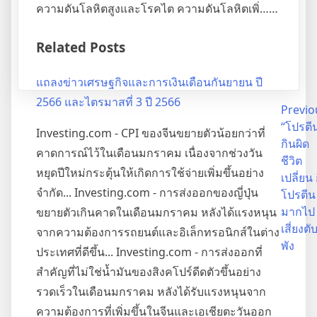
ความดันโลหิตสูงและโรคไต ความดันโลหิตเพิ่……
Related Posts
แถลงข่าวเศรษฐกิจและการเงินเดือนกันยายน ปี
2566 และไตรมาสที่ 3 ปี 2566
Post
Previo
“โปรตี
Investing.com - CPI ของจีนขยายตัวน้อยกว่าที่
navigation
กินผิด
คาดการณ์ไว้ในเดือนมกราคม เนื่องจากช่วงวัน
ชีวิต
หยุดปีใหม่กระตุ้นให้เกิดการใช้จ่ายเพิ่มขึ้นอย่าง
เปลี่ยน 
จำกัด... Investing.com - การส่งออกของญี่ปุ่น
โปรตีน
มากไป
ขยายตัวเกินคาดในเดือนมกราคม หลังได้แรงหนุน
เสี่ยงตั
จากความต้องการรถยนต์และอิเล็กทรอนิกส์ในต่าง
พัง
ประเทศที่ดีขึ้น... Investing.com - การส่งออกที่
สำคัญที่ไม่ใช่น้ำมันของสิงคโปร์ดีดตัวขึ้นอย่าง
รวดเร็วในเดือนมกราคม หลังได้รับแรงหนุนจาก
ความต้องการที่เพิ่มขึ้นในจีนและเอเชียตะวันออก