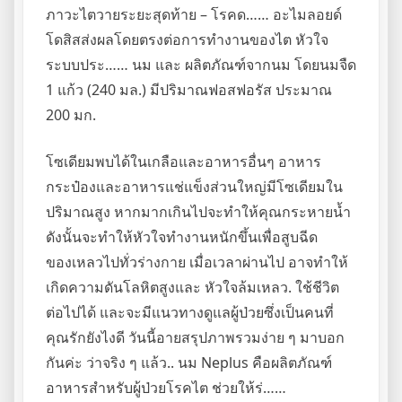
ภาวะไตวายระยะสุดท้าย – โรคด…… อะไมลอยด์
โดสิสส่งผลโดยตรงต่อการทำงานของไต หัวใจ
ระบบประ…… นม และ ผลิตภัณฑ์จากนม โดยนมจืด
1 แก้ว (240 มล.) มีปริมาณฟอสฟอรัส ประมาณ
200 มก.
โซเดียมพบได้ในเกลือและอาหารอื่นๆ อาหาร
กระป๋องและอาหารแช่แข็งส่วนใหญ่มีโซเดียมใน
ปริมาณสูง หากมากเกินไปจะทำให้คุณกระหายน้ำ
ดังนั้นจะทำให้หัวใจทำงานหนักขึ้นเพื่อสูบฉีด
ของเหลวไปทั่วร่างกาย เมื่อเวลาผ่านไป อาจทำให้
เกิดความดันโลหิตสูงและ หัวใจล้มเหลว. ใช้ชีวิต
ต่อไปได้ และจะมีแนวทางดูแลผู้ป่วยซึ่งเป็นคนที่
คุณรักยังไงดี วันนี้อายสรุปภาพรวมง่าย ๆ มาบอก
กันค่ะ ว่าจริง ๆ แล้ว.. นม Neplus คือผลิตภัณฑ์
อาหารสำหรับผู้ป่วยโรคไต ช่วยให้ร่……