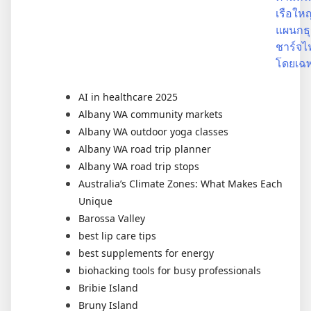
เรือใหญ
แผนกธุ
ชาร์จไ
โดยเฉ
AI in healthcare 2025
Albany WA community markets
Albany WA outdoor yoga classes
Albany WA road trip planner
Albany WA road trip stops
Australia’s Climate Zones: What Makes Each
Unique
Barossa Valley
best lip care tips
best supplements for energy
biohacking tools for busy professionals
Bribie Island
Bruny Island