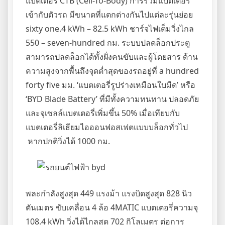
แบตเตอรี CTB (Cell-To-Body) การรวมแบตเตอรี
เข้ากับตัวรถ มีขนาดที่แตกต่างกันไปแต่ละรุ่นย่อย
sixty one.4 kWh – 82.5 kWh ชาร์จไฟเต็มวิ่งไกล
550 – seven-hundred กม. ระบบปลดล็อกประตู
สามารถปลดล็อกได้ทั้งฝั่งคนขับและผู้โดยสาร ด้าน
ความสูงจากพื้นถึงจุดต่ำสุดของรถอยู่ที่ a hundred
forty five มม. ‘แบตเตอรี่รูปร่างเหมือนใบมีด’ หรือ
‘BYD Blade Battery’ ที่มีทั้งความทนทาน ปลอดภัย
และจุเซลล์แบตเตอรี่เพิ่มขึ้น 50% เมื่อเทียบกับ
แบตเตอรี่ลิเธียมไอออนฟอสเฟตแบบบล็อกทั่วไป
หากปกติวิ่งได้ 1000 กม.
พละกำลังสูงสุด 449 แรงม้า แรงบิดสูงสุด 828 นิว
ตันเมตร ขับเคลื่อน 4 ล้อ 4MATIC แบตเตอรี่ความจุ
108.4 kWh วิ่งได้ไกลสุด 702 กิโลเมตร ต่อการ