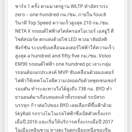
ชาร์จ 1 ครั้ง ตามมาตรฐาน WLTP ทำอัตราเร่ง
zero – one hundred กม./ชม. ภายใน four.8
วินาที Top Speed ความเร็วสูงสุด 210 กม./ชม.
NETA X รถยนต์ไฟฟ้าสไตล์ครอสโอเวอร์ เอสยูวี ดี
ไซต์สปอร์ต ตกแต่งด้วยไฟ LED พวงมาลัยมัลติ
ฟังก์ชัน ระบบขับเคลื่อนมอเตอร์ไฟฟ้าให้ความเร็ว
สูงสุด a hundred and fifty five กม./ชม. Volvo
EM90 รถยนต์ไฟฟ้า one hundred pc เจาะกลุ่ม
รถยนต์อเนกประสงค์ MVP ขับเคลื่อนด้วยมอเตอร์
ไฟฟ้าใช้เทคโนโลยีความปลอดภัยด้วยชุดเซนเซอร์
รอบคัน ทำระยะทางวิ่งได้สูงถึง 738 กม. BYD ทำ
ยานยนต์มาเกือบหมดแล้วทั้งรถยนต์ รถบัสรถ
บรรทุก ก้าวต่อไปของ BYD เลยเลือกที่ขึ้นฟ้าด้วย
SkyRail รถรางโมโนเรลไฟฟ้าซึ่งเปิดตัวครั้งแรก
เมื่อปี 2016 และเริ่มให้บริการครั้งแรกเมื่อปี 2017
ในเมืองหยินชวน ทางตะวันตกเฉียงเหนือของจีน