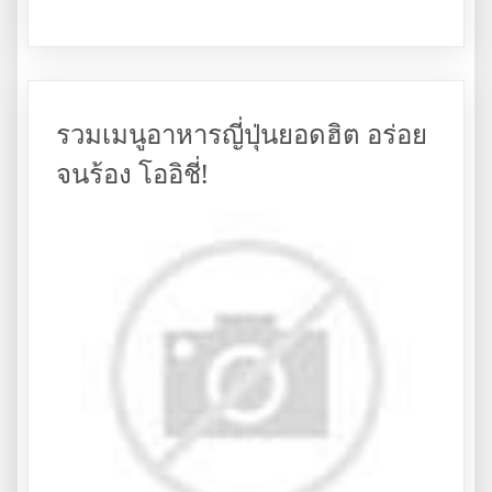
รวมเมนูอาหารญี่ปุ่นยอดฮิต อร่อย
จนร้อง โออิชี่!