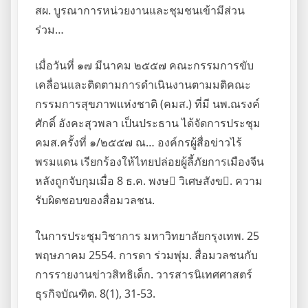
สผ. บูรณาการหน่วยงานและชุมชนเข้ามีส่วน
ร่วม…
เมื่อวันที่ ๑๗ มีนาคม ๒๕๕๗ คณะกรรมการขับ
เคลื่อนและติดตามการดำเนินงานตามมติคณะ
กรรมการสุขภาพแห่งชาติ (คมส.) ที่มี นพ.ณรงค์
ศักดิ์ อังคะสุวพลา เป็นประธาน ได้จัดการประชุม
คมส.ครั้งที่ ๑/๒๕๕๗ ณ… องค์กรผู้สื่อข่าวไร้
พรมแดน เรียกร้องให้ไทยปล่อยผู้ลี้ภัยการเมืองจีน
หลังถูกจับกุมเมื่อ 8 ธ.ค. พงษ วิเศษสังข. ความ
รับผิดชอบของสื่อมวลชน.
ในการประชุมวิชาการ มหาวิทยาลัยกรุงเทพ. 25
พฤษภาคม 2554. การดา ร่วมพุ่ม. สื่อมวลชนกับ
การรายงานข่าวสิทธิเด็ก. วารสารนิเทศศาสตร์
ธุรกิจบัณฑิต. 8(1), 31-53.