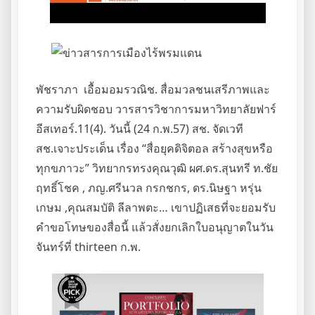
พัชราภา เอื้อมอมรวณิช. สื่อมวลชนเสรีภาพและ
ความรับผิดชอบ วารสารวิชาการมหาวิทยาลัยฟาร์
อีสเทอร์.11(4). วันนี้ (24 ก.พ.57) สช. จัดเวที
สช.เจาะประเด็น เรื่อง “สื่อยุคดิจิตอล สร้างสุขหรือ
ทุกขภาวะ” วิทยากรทรงคุณวุฒิ ผศ.ดร.สุนทรี ท.ชัย
ฤทธิ์โชค , ภญ.ศรีนวล กรกชกร, ดร.นิษฐา หรุ่น
เกษม ,คุณสมบัติ ลีลาพตะ… เขาปฏิเสธที่จะยอมรับ
คำขอโทษของสื่อนี้ แล้วสั่งยกเลิกใบอนุญาตในวัน
จันทร์ที่ thirteen ก.พ.