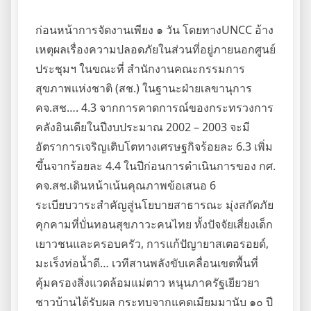
ก่อนหน้าการจัดงานเพียง ๑ วัน โดยทางUNCC อ้าง
เหตุผลเรื่องความปลอดภัยในส่วนที่อยู่ภายนอกศูนย์
ประชุมฯ ในขณะที่ สำนักงานคณะกรรมการ
สุขภาพแห่งชาติ (สช.) ในฐานะฝ่ายเลขานุการ
คจ.สช…. 4.3 จากการคาดการณ์ของกระทรวงการ
คลังอินเดียในปีงบประมาณ 2002 – 2003 จะมี
อัตราการเจริญเติบโตทางเศรษฐกิจร้อยละ 6.3 เพิ่ม
ขึ้นจากร้อยละ 4.4 ในปีก่อนการดำเนินการของ กศ.
คจ.สช.เดินหน้าเน้นคุณภาพข้อเสนอ 6
ระเบียบวาระสำคัญสู่นโยบายสาธารณะ มุ่งสกัดภัย
คุกคามที่บั่นทอนสุขภาวะคนไทย ทั้งปัจจัยเสี่ยงเด็ก
เยาวชนและครอบครัว, การแก้ปัญายาสเตอรอยด์,
มะเร็งท่อน้ำดี… เวทีสานพลังขับเคลื่อนเขตพื้นที่
คุ้มครองสิ่งแวดล้อมแม่ตาว หนุนภาครัฐเยียวยา
ชาวบ้านได้รับผล กระทบจากแคดเมียมมานับ ๑๐ ปี