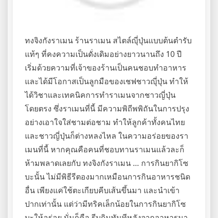
ทงจิงกังราเมน ร้านราเมน สไตล์ญุี่ปุ่นแบบต้นตำรับ
แท้ๆ ที่คงความเป็นดั่งเดิมอย่างยาวนานถึง 10 ปี
เริ่มด้วยความที่เจ้าของร้านเป็นคนชอบทำอาหาร
และได้มีโอกาสเป็นลูกมือของเชฟชาวญุี่ปุ่น ทำให้
ได้วิชาและเทคนิคการทำราเมนจากชาวญี่ปุ่น
โดยตรง ซึ่งราเมนที่นี้ มีความพิถีพพิถันในการปรุง
อย่างเอาใจใส่ชามต่อชาม ทำให้ลูกค้าทั้งคนไทย
และชาวญี่ปุ่นก็ต่างหลงไหล ในความอร่อยของรา
เมนที่นี้ หากคุณคือคนที่ชอบทานราเมนแล้วละก็
ห้ามพลาดเลยกับ ทงจิงกังราเมน … การกินยากิโซ
บะนั้น ไม่มีพิธีรีตองมากเหมือนการกินอาหารชนิด
อื่น เพียงแค่ใช้ตะเกียบคีบเส้นขึ้นมา และนำเข้า
ปากเท่านั้น แต่ว่ามีทริคเล็กน้อยในการกินยากิโซ
บะให้อร่อย นั่นก็คือ รีบกินทันทีหลังจากอาหารมา