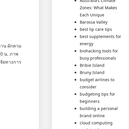
Australia’s Climate
Zones: What Makes
Each Unique
Barossa Valley
best lip care tips
best supplements for
energy
วาน ผักตาม
biohacking tools for
00 น. ภาพ
busy professionals
ิจัยทางการ
Bribie Island
Bruny Island
budget airlines to
consider
budgeting tips for
beginners
building a personal
brand online
cloud computing