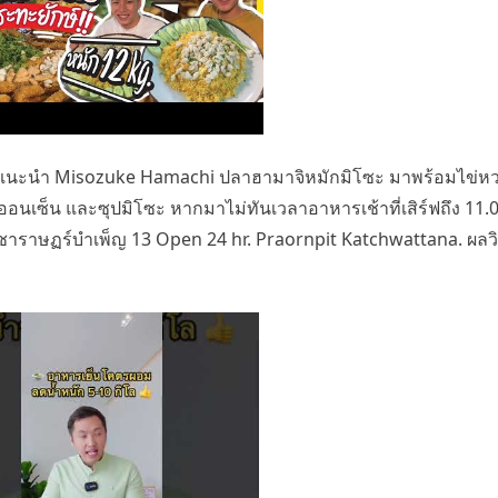
” เราแนะนำ Misozuke Hamachi ปลาฮามาจิหมักมิโซะ มาพร้อมไข่ห
อนเซ็น และซุปมิโซะ หากมาไม่ทันเวลาอาหารเช้าที่เสิร์ฟถึง 11.
าราษฏร์บำเพ็ญ 13 Open 24 hr. Praornpit Katchwattana. ผลว