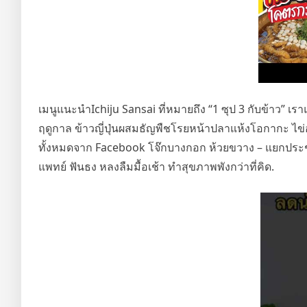
เมนูแนะนำIchiju Sansai ที่หมายถึง “1 ซุป 3 กับข้าว
ฤดูกาล ข้าวญี่ปุ่นผสมธัญพืชโรยหน้าปลาแห้งโอกากะ ไข่อ
ทั้งหมดจาก Facebook โจ๊กบางกอก ห้วยขวาง – แยกประช
แพทย์ ฟันธง หลงลืมมื้อเช้า ทำสุขภาพพังกว่าที่คิด.