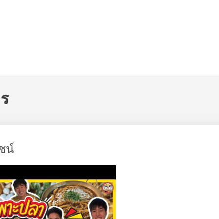
าร
ชน์