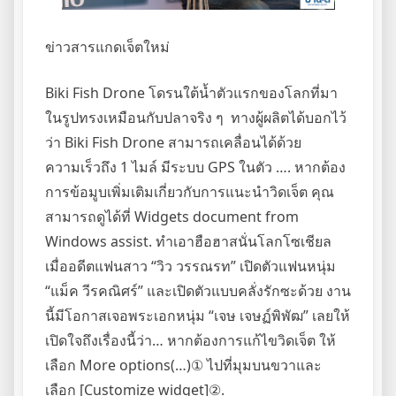
ข่าวสารแกดเจ็ตใหม่
Biki Fish Drone โดรนใต้น้ำตัวแรกของโลกที่มา
ในรูปทรงเหมือนกับปลาจริง ๆ ทางผู้ผลิตได้บอกไว้
ว่า Biki Fish Drone สามารถเคลื่อนได้ด้วย
ความเร็วถึง 1 ไมล์ มีระบบ GPS ในตัว …. หากต้อง
การข้อมูบเพิ่มเติมเกี่ยวกับการแนะนำวิดเจ็ต คุณ
สามารถดูได้ที่ Widgets document from
Windows assist. ทำเอาฮือฮาสนั่นโลกโซเชียล
เมื่ออดีตแฟนสาว “วิว วรรณรท” เปิดตัวแฟนหนุ่ม
“แม็ค วีรคณิศร์” และเปิดตัวแบบคลั่งรักซะด้วย งาน
นี้มีโอกาสเจอพระเอกหนุ่ม “เจษ เจษฏ์พิพัฒ” เลยให้
เปิดใจถึงเรื่องนี้ว่า… หากต้องการแก้ไขวิดเจ็ต ให้
เลือก More options(…)① ไปที่มุมบนขวาและ
เลือก [Customize widget]②.