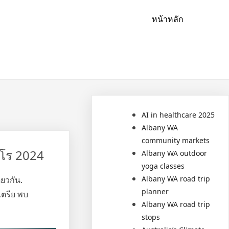
หน้าหลัก
AI in healthcare 2025
Albany WA
community markets
ูโร 2024
Albany WA outdoor
yoga classes
Albany WA road trip
ียวกัน.
planner
เตรีย พบ
Albany WA road trip
stops