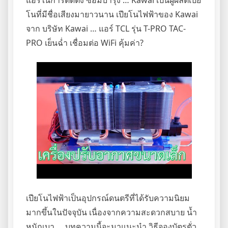
โนที่มีชื่อเสียงมายาวนาน เปียโนไฟฟ้าของ Kawai
จาก บริษัท Kawai … แอร์ TCL รุ่น T-PRO TAC-
PRO เย็นฉ่ำ เชื่อมต่อ WiFi คุ้มค่า?
เปียโนไฟฟ้าเป็นอุปกรณ์ดนตรีที่ได้รับความนิยม
มากขึ้นในปัจจุบัน เนื่องจากความสะดวกสบาย น้ำ
หนักเบา … บทความนี้จะมาแนะนำ วิธีจองบัตรตั่ว