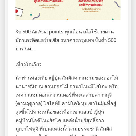
รับ 500 AirAsia points ทุกเดือน เมื่อใช้จ่ายผ่าน
บัตรเครดิตแอร์เอเชีย ธนาคารกรุงเทพขั้นต่ำ 500
บาท/เด…
เที่ยวโตเกียว
นำท่านท่องเที่ยวญี่ปุ่น สัมผัสความงามของดอกไม้
นานาชนิด ณ สวนดอกไม้ ฮานาโนะมิโยโกะ หรือ
เทศกาลชมดอกลาเวนเดอร์ที่ทะเลสาบคาวากุจิ
(ตามฤดูกาล) ไฮไลท์!! คามิโคจิ หุบเขาในฝันที่อยู่
สูงขึ้นไปทางเหนือของเทือกเขาแอลป์ ญี่ปุ่น
หมู่บ้านโอชิโนะฮัคไค แหล่งนํ้าบริสุทธิ์จาก
ภูเขาไฟฟูจิ ที่เป็นแหล่งนํ้าตามธรรมชาติ สัมผัส