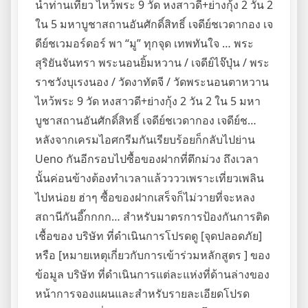
นำท่านเที่ยว ไหว้พระ 9 วัด หงสาวดี+ย่างกุ้ง 2 วัน 2
ใน 5 มหาบูชาสถานอันศักดิ์สิทธิ์ เจดีย์ชเวดากอง เจ
ดีย์ชเวมอร์ดอร์ พา “มู” ทุกจุด เทพทันใจ … พระ
สุริยันจันทรา พระนอนยิ้มหวาน / เจดีย์ไจ๊ปุ่น / พระ
ราชวังบุเรงนอง / วัดงาทัตจี / วัดพระนอนตาหวาน
ไหว้พระ 9 วัด หงสาวดี+ย่างกุ้ง 2 วัน 2 ใน 5 มหา
บูชาสถานอันศักดิ์สิทธิ์ เจดีย์ชเวดากอง เจดีย์ช…
หลังจากเครมไอศกรีมกันเรียบร้อยก็กลับไปย่าน
Ueno กันอีกรอบไปซื้อของฝากที่ตึกม่วง ถึงเวลา
นั้นค่อนข้างต้องทำเวลาแล้ววววเพราะเที่ยวเพลิน
ไปหน่อย ฮ่าๆ ซื้อของฝากเสร็จก็ไม่วายที่จะหลง
สถานีกันอี๊กกกก… สำหรับมาตรการป้องกันการติด
เชื้อของ บริษัท ที่ดำเนินการโปรดดู [จุดปลอดภัย]
หรือ [หมายเหตุเกี่ยวกับการเข้าร่วมหลักสูตร ] ของ
ข้อมูล บริษัท ที่ดำเนินการแต่ละแห่งที่ด้านล่างของ
หน้าการจองแผนและสำหรับรายละเอียดโปรด