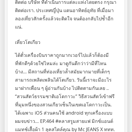
ติดต่อ บริษัท ที่ดำเนินการแต่ละแห่งโดยตรง กรุณา
ติดต่อเรา. ประเทศญี่ปุ่น แดนอาทิตย์อุทัย ที่เมื่อมา
ลองเที่ยวสักครั้งแล้วจะติดใจ จนต้องกลับไปซ้ำอีก
แน่.
เที่ยวโตเกียว
ได้ตั๋วเครื่องบินราคาถูกมากเวอร์ไปแล้วก็ต้องมี
ที่พักดีๆด้วยใช่ไหมล่ะ มาดูกันดีกว่าว่ามีที่ไหน
บ้าง… มีสถานที่ท่องเที่ยวล้ำสมัยมากมายที่เด็กๆ
สามารถเพลิดเพลินได้โตเกียว. วันนี้เราจะมีอะไร
มาฝากเพื่อน ๆ ผู้อ่านกันบ้าง ไปติดตามกันเลย ..
“สวนสัตว์ธรรมชาติเอโดกาวะ” วิธีสวนสัตว์เข้าฟรี
ที่มุมหนึ่งของสวนเกียวเซ็นในเขตเอโดกาวะเป็น.
ได้เฉพาะ iOS ส่วนคนใช้ android ทุกเครื่องแบบ
ผมจบข่าว… EP.464 #คลาสรูมสายแฟ มิกซ์แอนด์
แมทช์เสื้อผ้า 1 ลุคสไตล์คุณ by Mc JEANS X ททท.