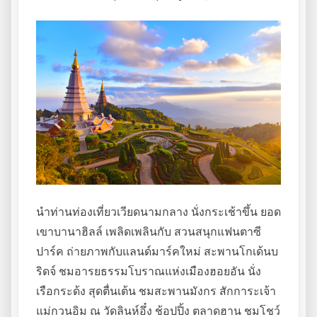
นำท่านท่องเที่ยวเวียดนามกลาง นั่งกระเช้าขึ้น ยอด
เขาบานาฮิลล์ เพลิดเพลินกับ สวนสนุกแฟนตาซี
ปาร์ค ถ่ายภาพกับแลนด์มาร์คใหม่ สะพานโกเด้นบ
ริดจ์ ชมอารยธรรมโบราณแห่งเมืองฮอยอัน นั่ง
เรือกระด้ง สุดตื่นเต้น ชมสะพานมังกร สักการะเจ้า
แม่กวนอิม ณ วัดลินห์อึ๋ง ช้อปปิ้ง ตลาดฮาน ชมโชว์