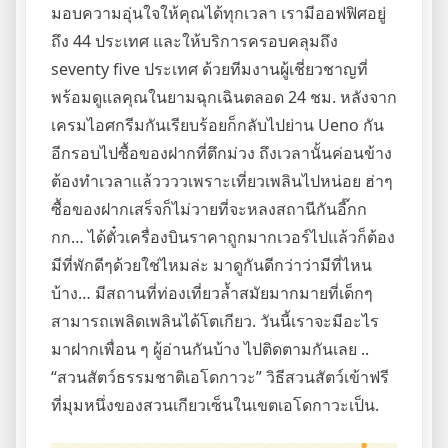
มอบความอุ่นใจให้คุณได้ทุกเวลา เรามีออฟฟิศอยู่
ถึง 44 ประเทศ และให้บริการครอบคลุมถึง
seventy five ประเทศ ด้วยทีมงานผู้เชี่ยวชาญที่
พร้อมดูแลคุณในยามฉุกเฉินตลอด 24 ชม. หลังจาก
เครมไอศกรีมกันเรียบร้อยก็กลับไปย่าน Ueno กัน
อีกรอบไปซื้อของฝากที่ตึกม่วง ถึงเวลานั้นค่อนข้าง
ต้องทำเวลาแล้ววววเพราะเที่ยวเพลินไปหน่อย ฮ่าๆ
ซื้อของฝากเสร็จก็ไม่วายที่จะหลงสถานีกันอี๊กก
กก… ได้ตั๋วเครื่องบินราคาถูกมากเวอร์ไปแล้วก็ต้อง
มีที่พักดีๆด้วยใช่ไหมล่ะ มาดูกันดีกว่าว่ามีที่ไหน
บ้าง… มีสถานที่ท่องเที่ยวล้ำสมัยมากมายที่เด็กๆ
สามารถเพลิดเพลินได้โตเกียว. วันนี้เราจะมีอะไร
มาฝากเพื่อน ๆ ผู้อ่านกันบ้าง ไปติดตามกันเลย ..
“สวนสัตว์ธรรมชาติเอโดกาวะ” วิธีสวนสัตว์เข้าฟรี
ที่มุมหนึ่งของสวนเกียวเซ็นในเขตเอโดกาวะเป็น.