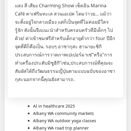
แสง สี เสียง Charming Show เช็คอิน Marina
Café คาเฟ่ริมทะเล สวนเอเปค โดมว่าวย… แม้ว่า
จะตั้งอยู่ใจกลางเมือง แต่ก็เป็นจุดที่ไม่ค่อยมีใคร
รู้จัก ดังนั้นจึงแนะนำสำหรับครอบครัวที่มีเด็กๆ ไป
ด้วย! ค่าเข้าชมฟรีสำหรับเด็กอายุต่ำกว่า four ปีอีก
จุดที่ดีก็คือเป็น. รอบๆ อาซากุสะ ฮานายะชิกิ
ประสบการณ์การวาดภาพเปเปอร์มาเช่”หรือ”การ
ทำเครื่องประดับมิซูฮิกิ”เช่น,ประสบการณ์ที่คุณจะ
สัมผัสได้ถึงวัฒนธรรมญี่ปุ่นตามแบบฉบับของอาซา
กุสะนอกจากนี้คุณยังสามารถ.
AI in healthcare 2025
Albany WA community markets
Albany WA outdoor yoga classes
Albany WA road trip planner