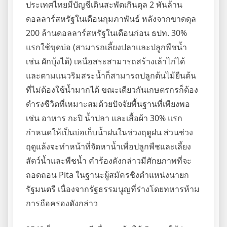
ประเทศไทยมีบัญชีเดินสะพัดเกินดุล 2 พันล้าน
ดอลลาร์สหรัฐในเดือนกุมภาพันธ์ หลังจากขาดดุล
200 ล้านดอลลาร์สหรัฐในเดือนก่อน ธปท. 30%
แรกใช้ขุดบ่อ (สามารถเลี้ยงปลาและปลูกพืชน้ำ
เช่น ผักบุ้งได้) เหนือสระสามารถสร้างเล้าไก่ได้
และตามแนวริมสระน้ำก็สามารถปลูกต้นไม้ยืนต้น
ที่ไม่ต้องใช้น้ำมากได้ ขณะเดียวกันเกษตรกรก็ต้อง
ดำรงชีวิตที่เหมาะสมด้วยปัจจัยพื้นฐานที่เพียงพอ
เช่น อาหาร กะปิ น้ำปลา และเสื้อผ้า 30% แรก
กำหนดให้เป็นบ่อเก็บน้ำฝนในช่วงฤดูฝน ส่วนช่วง
ฤดูแล้งจะทำหน้าที่จัดหาน้ำเพื่อปลูกพืชและเลี้ยง
สัตว์น้ำและพืชน้ำ คำร้องดังกล่าวมีศักยภาพที่จะ
ถอดถอน Pita ในฐานะผู้สมัครชิงตำแหน่งนายก
รัฐมนตรี เนื่องจากรัฐธรรมนูญที่ร่างโดยทหารห้าม
การถือครองดังกล่าว