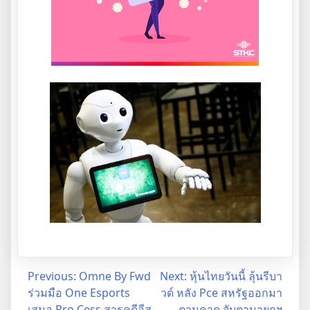
Post
Previous:
Omne By Fwd
Next:
หุ้นไทยวันนี้ ลุ้นรีบา
ร่วมมือ One Esports
วด์ หลัง Pce สหรัฐออกมา
navigation
เสนอ Pro Cess สารคดีอีส
ตามคาด จับตานายกฯ